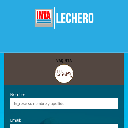
Saltar
al
contenido
VAQINTA
Nombre:
Email: